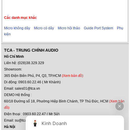
Các danh mục khác
Micro không dây
Micro có dây
Micro hội thảo
Guide Port System
Phụ
kiện
TCA - TRUNG CHÍNH AUDIO
Hồ Chí Minh
Liên hệ: (028)38.329.329
Showroom:
365 Điện Biên Phủ, P4, Q3, TP.HCM
(Xem bản đồ)
Di động: 0903.60.22.46 ( Mr Khánh)
Email: sales01@tca.vn
DEMO Hệ thống :
60/18 Đường số 18, Phường Hiệp Bình Chánh, TP Thủ Đức, HCM
(Xem bản
đồ)
Điện thoại : 0903.60.22.47 ( Mr Sử)
Email: su@tca.vn
Kinh Doanh
Hà Nội