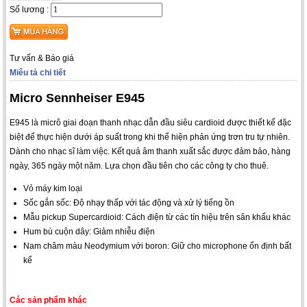
Số lương :
Tư vấn & Báo giá
Miêu tả chi tiết
Micro Sennheiser E945
E945 là micrô giai đoạn thanh nhạc dẫn đầu siêu cardioid được thiết kế đặc
biệt để thực hiện dưới áp suất trong khi thể hiện phản ứng trơn tru tự nhiên.
Dành cho nhạc sĩ làm việc. Kết quả âm thanh xuất sắc được đảm bảo, hàng
ngày, 365 ngày một năm. Lựa chọn đầu tiên cho các công ty cho thuê.
Vỏ máy kim loại
Sốc gắn sốc: Độ nhạy thấp với tác động và xử lý tiếng ồn
Mẫu pickup Supercardioid: Cách điện từ các tín hiệu trên sân khấu khác
Hum bù cuộn dây: Giảm nhiễu điện
Nam châm màu Neodymium với boron: Giữ cho microphone ổn định bất
kể
Các sản phẩm khác