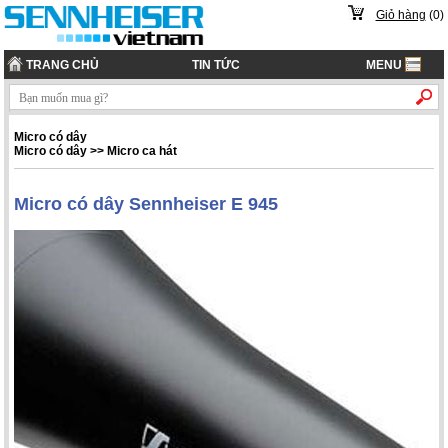
Giỏ hàng
(
0
)
TRANG CHỦ
TIN TỨC
MENU
Micro có dây
Micro có dây
>>
Micro ca hát
Micro có dây Sennheiser E 945
Bán chạy