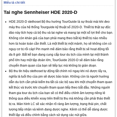
Miêu tả chi tiết
Tai nghe Sennheiser HDE 2020-D
HDE 2020-D stethoset Bộ thu hướng TourGuide là sự thoải mái khi đeo
máy thu của hệ thống Tourguide kỹ thuật số 2020-D. Thiết bị thật sự độc
đáo này tích hợp cả bộ thu và tai nghe và mang lại một số lợi thế cho bạn.
Không còn khán giả của bạn phải mang theo bất kỳ thiết bị nào nhiều
hơn là hoàn toàn cần thiết. Là một thiết bị một mảnh, họ sẽ không còn có
nguy cơ bị rối cáp! Pin mạnh mẽ đảm bảo rằng thiết bị sẽ hoạt động tối
đa 8 giờ. Bất kể bạn đang cung cấp tour du lịch của mình tại một thành
phố lớn hay một tập đoàn lớn, TourGuide 2020-D sẽ đảm bảo rằng
chuyến tham quan của bạn sẽ tiếp tục mà không bị gián đoạn.
Bộ thu tín hiệu stethoset tự động tắt chính nó ngay khi nó được lấy ra,
nghĩa là tuổi thọ của pin sẽ được bảo toàn. Không còn là người hướng
dẫn du lịch cần phải kiểm tra tất cả các bộ sau khi một chuyến tham quan
kết thúc và trước khi chuyến tham quan tiếp theo bắt đầu. Những người
tham gia tour du lịch của bạn sẽ có thể điều chỉnh âm lượng riêng lẻ
thông qua điều khiển xoay trên thiết bị thu mà không cần phải tháo thiết
bị ra. Màn hình LC sẽ xác nhận rõ ràng âm lượng, trạng thái pin, chất
lượng tiếp nhận và kênh đang được nghe. Kênh có thể dễ dàng được
thiết lập và điều chỉnh bằng cách sử dụng các nút giữa.