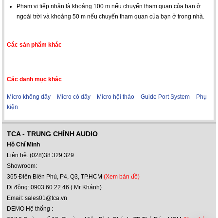
Phạm vi tiếp nhận là khoảng 100 m nếu chuyến tham quan của bạn ở
ngoài trời và khoảng 50 m nếu chuyến tham quan của bạn ở trong nhà.
Các sản phẩm khác
Các danh mục khác
Micro không dây
Micro có dây
Micro hội thảo
Guide Port System
Phụ
kiện
TCA - TRUNG CHÍNH AUDIO
Hồ Chí Minh
Liên hệ: (028)38.329.329
Showroom:
365 Điện Biên Phủ, P4, Q3, TP.HCM
(Xem bản đồ)
Di động: 0903.60.22.46 ( Mr Khánh)
Email: sales01@tca.vn
DEMO Hệ thống :