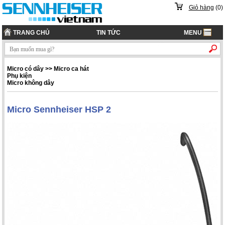
Giỏ hàng
(
0
)
TRANG CHỦ
TIN TỨC
MENU
Micro có dây
>>
Micro ca hát
Phụ kiện
Micro không dây
Micro Sennheiser HSP 2