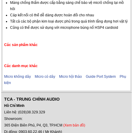
Màng chống thấm được cấp bằng sáng chế bảo vệ micrô chống lại mồ
hôi
Cáp kết nối có thể dễ dàng được hoán đổi cho nhau
Tất cả các bộ phận kim loại được phủ trong quá trình lắng đọng hơi vật lý
Cũng có thể được sử dụng với microphone bùng nổ HSP4 cardioid
Các sản phẩm khác
Các danh mục khác
Micro không dây
Micro có dây
Micro hội thảo
Guide Port System
Phụ
kiện
TCA - TRUNG CHÍNH AUDIO
Hồ Chí Minh
Liên hệ: (028)38.329.329
Showroom:
365 Điện Biên Phủ, P4, Q3, TP.HCM
(Xem bản đồ)
Di động: 0903.60.22.46 ( Mr Khánh)