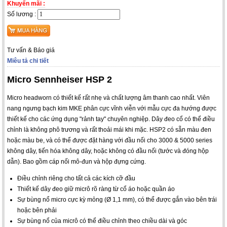
Khuyến mãi :
Số lương :
Tư vấn & Báo giá
Miêu tả chi tiết
Micro Sennheiser HSP 2
Micro headworn có thiết kế rất nhẹ và chất lượng âm thanh cao nhất. Viên
nang ngưng bạch kim MKE phân cực vĩnh viễn với mẫu cực đa hướng được
thiết kế cho các ứng dụng "rảnh tay" chuyên nghiệp. Dây đeo cổ có thể điều
chỉnh là không phô trương và rất thoải mái khi mặc. HSP2 có sẵn màu đen
hoặc màu be, và có thể được đặt hàng với đầu nối cho 3000 & 5000 series
không dây, tiến hóa không dây, hoặc không có đầu nối (tước và đóng hộp
dẫn). Bao gồm cáp nối mô-đun và hộp đựng cứng.
Điều chỉnh riêng cho tất cả các kích cỡ đầu
Thiết kế dây đeo giữ micrô rõ ràng từ cổ áo hoặc quần áo
Sự bùng nổ micro cực kỳ mỏng (Ø 1,1 mm), có thể được gắn vào bên trái
hoặc bên phải
Sự bùng nổ của micrô có thể điều chỉnh theo chiều dài và góc