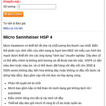
Khuyến mãi :
Số lương :
Tư vấn & Báo giá
Miêu tả chi tiết
Micro Sennheiser HSP 4
Micro headworn có thiết kế rất nhẹ và chất lượng âm thanh cao nhất. Biến
thể phân cực vĩnh viễn của viên nang tụ bạch kim MKE với mẫu cực hình tim
mạch được thiết kế cho các ứng dụng "rảnh tay" chuyên nghiệp. Dây đeo cổ
có thể điều chỉnh là không phô trương và rất thoải mái khi mặc. HSP4 có sẵn
màu đen hoặc màu be, và có thể được đặt hàng với đầu nối cho 3000 &
5000 series không dây, tiến hóa không dây, hoặc không có đầu nối (tước và
đóng hộp dẫn). Bao gồm cáp nối mô-đun và hộp đựng cứng.
Phản hồi tuyệt vời từ chối
Micrô bao gồm nắp có thể tháo rời dưới dạng gió không tách rời /
popshield
Điều chỉnh riêng cho tất cả các kích cỡ đầu
Thiết kế dây đeo giữ micrô rõ ràng từ cổ áo hoặc quần áo