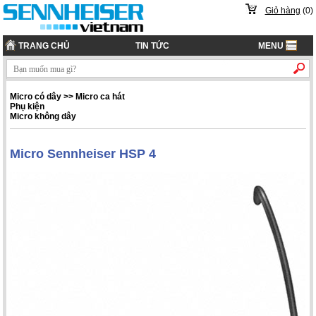
Giỏ hàng
(
0
)
TRANG CHỦ
TIN TỨC
MENU
Micro có dây
>>
Micro ca hát
Phụ kiện
Micro không dây
Micro Sennheiser HSP 4