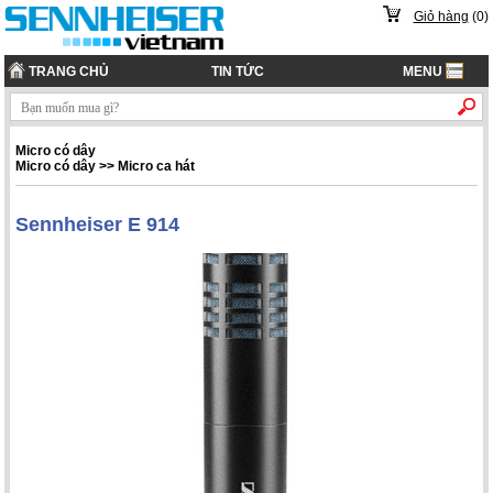
Giỏ hàng
(
0
)
TRANG CHỦ
TIN TỨC
MENU
Micro có dây
Micro có dây
>>
Micro ca hát
Sennheiser E 914