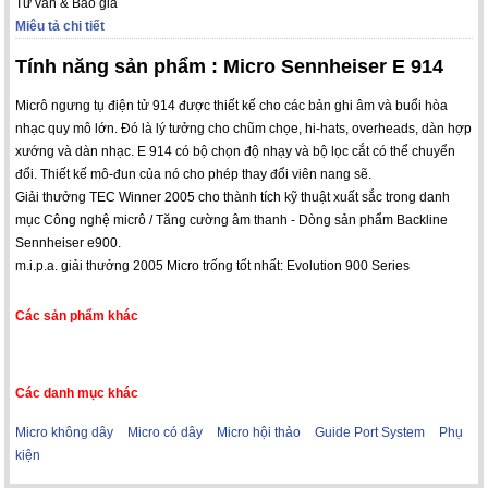
Tư vấn & Báo giá
Miêu tả chi tiết
Tính năng sản phẩm : Micro Sennheiser E 914
Micrô ngưng tụ điện tử 914 được thiết kế cho các bản ghi âm và buổi hòa
nhạc quy mô lớn. Đó là lý tưởng cho chũm chọe, hi-hats, overheads, dàn hợp
xướng và dàn nhạc. E 914 có bộ chọn độ nhạy và bộ lọc cắt có thể chuyển
đổi. Thiết kế mô-đun của nó cho phép thay đổi viên nang sẽ.
Giải thưởng TEC Winner 2005 cho thành tích kỹ thuật xuất sắc trong danh
mục Công nghệ micrô / Tăng cường âm thanh - Dòng sản phẩm Backline
Sennheiser e900.
m.i.p.a. giải thưởng 2005 Micro trống tốt nhất: Evolution 900 Series
Các sản phẩm khác
Các danh mục khác
Micro không dây
Micro có dây
Micro hội thảo
Guide Port System
Phụ
kiện