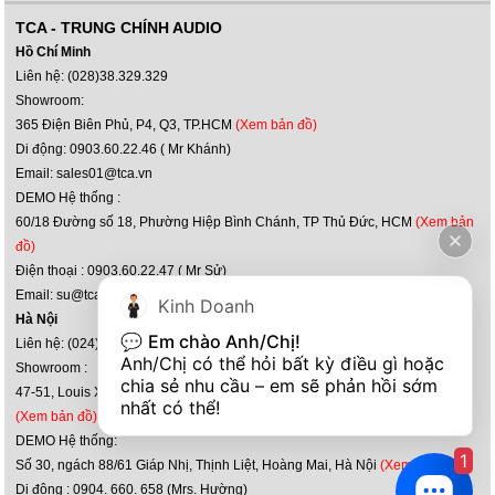
TCA - TRUNG CHÍNH AUDIO
Hồ Chí Minh
Liên hệ: (028)38.329.329
Showroom:
365 Điện Biên Phủ, P4, Q3, TP.HCM
(Xem bản đồ)
Di động: 0903.60.22.46 ( Mr Khánh)
Email: sales01@tca.vn
DEMO Hệ thống :
60/18 Đường số 18, Phường Hiệp Bình Chánh, TP Thủ Đức, HCM
(Xem bản
đồ)
Điện thoại : 0903.60.22.47 ( Mr Sử)
Email: su@tca.vn
Kinh Doanh
Hà Nội
💬 
Em chào Anh/Chị!
Liên hệ: (024) 36 36 60 60
Anh/Chị có thể hỏi bất kỳ điều gì hoặc 
Showroom :
chia sẻ nhu cầu – em sẽ phản hồi sớm 
47-51, Louis XI, kđt mới Hoàng Văn Thụ, P.Yên Sở, Q.Hoàng Mai, Hà Nội
nhất có thể!
(Xem bản đồ)
DEMO Hệ thống:
1
Số 30, ngách 88/61 Giáp Nhị, Thịnh Liệt, Hoàng Mai, Hà Nội
(Xem bản đồ)
Di động : 0904. 660. 658 (Mrs. Hường)